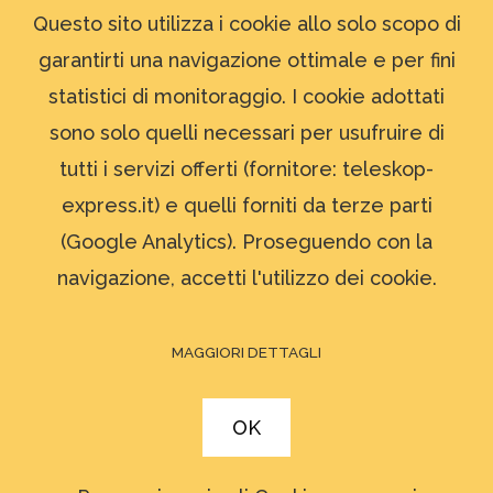
OTTURATORE
PRIMO STRUMENTO
QHY
Questo sito utilizza i cookie allo solo scopo di
garantirti una navigazione ottimale e per fini
QHY9
QUADRUPLETTO
REFLEX
statistici di monitoraggio. I cookie adottati
RIDURRE LA TURBOLENZA
SETUP ECONOMICI
sono solo quelli necessari per usufruire di
tutti i servizi offerti (fornitore: teleskop-
SKYWATCHER
SPETTROSCOPIA
express.it) e quelli forniti da terze parti
(Google Analytics). Proseguendo con la
STAR ADVENTURER
TECNICA
TELESCOPI
navigazione, accetti l'utilizzo dei cookie.
TELESCOPIO PER INIZIARE
TELESCOPI PER INIZIARE
MAGGIORI DETTAGLI
TEST
TS ITALIA
OK