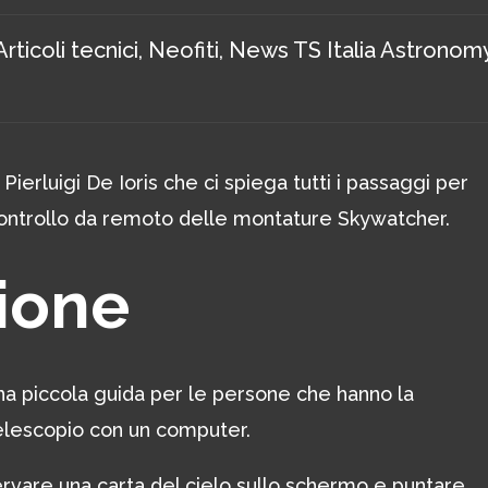
Articoli tecnici
,
Neofiti
,
News TS Italia Astronom
ierluigi De Ioris che ci spiega tutti i passaggi per
ontrollo da remoto delle montature Skywatcher.
zione
 piccola guida per le persone che hanno la
telescopio con un computer.
servare una carta del cielo sullo schermo e puntare