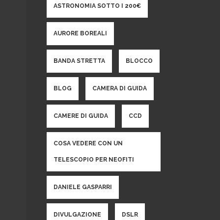
ASTRONOMIA SOTTO I 200€
AURORE BOREALI
BANDA STRETTA
BLOCCO
BLOG
CAMERA DI GUIDA
CAMERE DI GUIDA
CCD
COSA VEDERE CON UN
TELESCOPIO PER NEOFITI
DANIELE GASPARRI
DIVULGAZIONE
DSLR