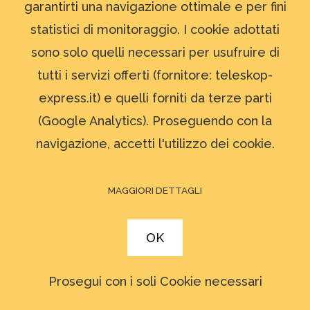
bisogno di assistenza il progettista
garantirti una navigazione ottimale e per fini
del software è sempre a
statistici di monitoraggio. I cookie adottati
disposizione! Ogni tanto gli scrivo,
sono solo quelli necessari per usufruire di
siamo rimasti in contatto, anche se ha
tutti i servizi offerti (fornitore: teleskop-
sede in America, e sono davvero
express.it) e quelli forniti da terze parti
soddisfatto anche di questa scelta.
(Google Analytics). Proseguendo con la
navigazione, accetti l'utilizzo dei cookie.
Ora non rimane che “andare a caccia
di spettri” ed appena il tempo lo
MAGGIORI DETTAGLI
permette ne approfitto per recarmi
al sito astronomico della mia
OK
associazione: il Gruppo Astrofili
Galileo Galilei di Tarquinia per fare le
Prosegui con i soli Cookie necessari
prime acquisizioni spettroscopiche.