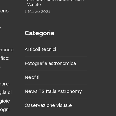
Veneto
sono
1 Marzo 2021
e
Categorie
Articoli tecnici
 mondo
fico:
Fotografia astronomica
o
Neofiti
marci
News TS Italia Astronomy
lia di
gioie
Osservazione visuale
sogni.