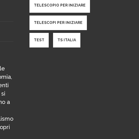
TELESCOPIO PER INIZIARE
TELESCOPI PER INIZIARE
TEST
TS ITALIA
le
omia,
enti
 si
no a
alismo
opri