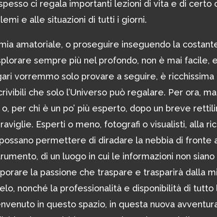
esso ci regala importanti lezioni di vita e di certo c
i e alle situazioni di tutti i giorni.
omia amatoriale, o proseguire inseguendo la costant
 esplorare sempre più nel profondo, non è mai facile,
ari vorremmo solo provare a seguire, è ricchissima 
rivibili che solo l’Universo può regalare. Per ora, ma
 o, per chi è un po’ più esperto, dopo un breve rettil
viglie. Esperti o meno, fotografi o visualisti, alla ri
possano permettere di diradare la nebbia di fronte a
trumento, di un luogo in cui le informazioni non siano
orare la passione che traspare e trasparirà dalla m
lo, nonché la professionalità e disponibilità di tutto 
l benvenuto in questo spazio, in questa nuova avventur