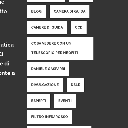
io
tto
BLOG
CAMERA DI GUIDA
CAMERE DI GUIDA
CCD
COSA VEDERE CON UN
ratica
TELESCOPIO PER NEOFITI
Ci
e di
DANIELE GASPARRI
onte a
DIVULGAZIONE
DSLR
ESPERTI
EVENTI
FILTRO INFRAROSSO