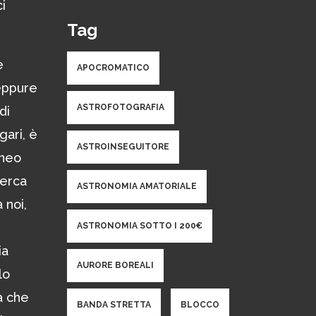
i
Tag
e
APOCROMATICO
 eppure
ASTROFOTOGRAFIA
di
gari, è
ASTROINSEGUITORE
ineo
cerca
ASTRONOMIA AMATORIALE
 noi,
ASTRONOMIA SOTTO I 200€
ia
AURORE BOREALI
lo
a che
BANDA STRETTA
BLOCCO