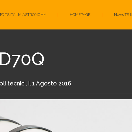
ITO TS ITALIA ASTRONOMY
HOMEPAGE
News TS I
ED70Q
oli tecnici
, il
1 Agosto 2016