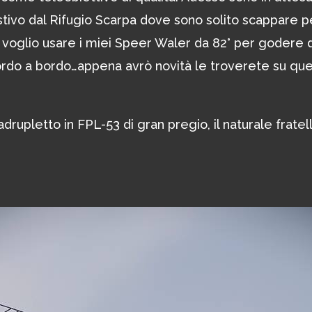
estivo dal Rifugio Scarpa dove sono solito scappare p
 voglio usare i miei Speer Waler da 82° per godere d
bordo a bordo…appena avrò novità le troverete su qu
rupletto in FPL-53 di gran pregio, il naturale fratel