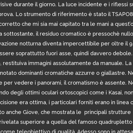
ve durante il giorno. La luce incidente e i riflessi s
rova. Lo strumento di riferimento è stato il TSAPO80
corretto che mi sia mai capitato tra le mani a quest’
sottostante, il residuo cromatico è pressochè nullo,
azione notturna diventa impercettibile per oltre il 
 essere soprattutto fuori asse, quindi davvero debole.
, restituiva immagini assolutamente da manuale. La
 notato dominanti cromatiche azzurre o giallastre. N
per vedere i panorami, il cromatismo è assente. Ne
ndo degli ottimi oculari ortoscopici come i Kasai, no
sione era ottima, i particolari forniti erano in linea 
iato anche Giove, che mostrata le principali strutture
rivelata superiore a quella del famoso quadrupletto
come teleobiettivo di qualità. Adesso sono in attesa