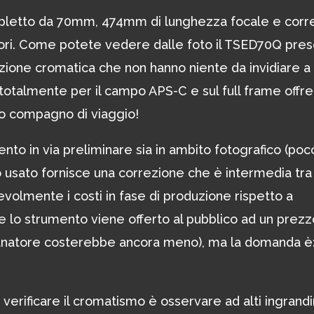
upletto da 70mm, 474mm di lunghezza focale e corr
colori. Come potete vedere dalle foto il TSED70Q pre
azione cromatica che non hanno niente da invidiare a
 totalmente per il campo APS-C e sul full frame offre
ico compagno di viaggio!
to in via preliminare sia in ambito fotografico (poc
io usato fornisce una correzione che è intermedia tra
volmente i costi in fase di produzione rispetto a
 lo strumento viene offerto al pubblico ad un prezz
ianatore costerebbe ancora meno), ma la domanda è
 verificare il cromatismo è osservare ad alti ingrand