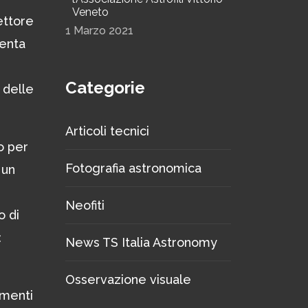
Veneto
ettore
1 Marzo 2021
senta
Categorie
 delle
Articoli tecnici
o per
Fotografia astronomica
 un
Neofiti
o di
:
News TS Italia Astronomy
Osservazione visuale
imenti