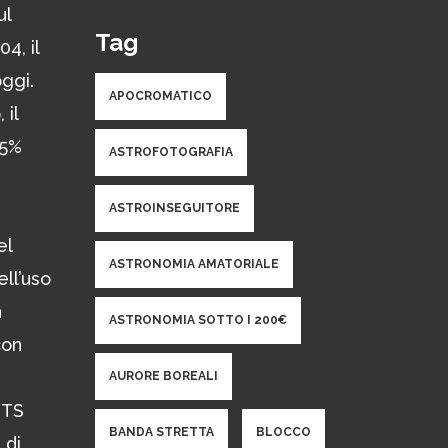
ul
Tag
4, il
oggi.
APOCROMATICO
 il
95%
ASTROFOTOGRAFIA
ASTROINSEGUITORE
el
ASTRONOMIA AMATORIALE
ll’uso
n
ASTRONOMIA SOTTO I 200€
con
AURORE BOREALI
 TS
BANDA STRETTA
BLOCCO
 di