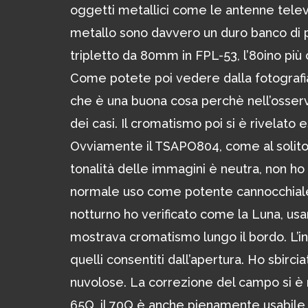
oggetti metallici come le antenne televisi
metallo sono davvero un duro banco di p
tripletto da 80mm in FPL-53, l’80ino più 
Come potete poi vedere dalla fotografia 
che è una buona cosa perchè nell’osserv
dei casi. Il cromatismo poi si è rivelato
Ovviamente il TSAPO804, come al solito
tonalità delle immagini è neutra, non ho
normale uso come potente cannocchiale 
notturno ho verificato come la Luna, usa
mostrava cromatismo lungo il bordo. L’inci
quelli consentiti dall’apertura. Ho sbirc
nuvolose. La correzione del campo si è 
65Q, il 70Q è anche pienamente usabile 